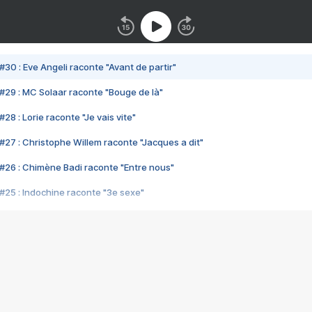
#30 : Eve Angeli raconte "Avant de partir"
#29 : MC Solaar raconte "Bouge de là"
28 : Lorie raconte "Je vais vite"
#27 : Christophe Willem raconte "Jacques a dit"
#26 : Chimène Badi raconte "Entre nous"
#25 : Indochine raconte "3e sexe"
#24 : Zaho raconte "C'est chelou"
#23 : Patrick Bruel raconte "Au café des délices"
#22 : Kyo raconte "Le chemin"
#21 : Nolwenn Leroy raconte "Cassé"