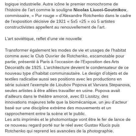
logique industrielle. Autre icône le premier monochrome de
l’histoire de l’art comme le souligne
Nicolas Liucci-Goutnikov
,
commissaire, « Pur rouge » d’Alexandre Rotchenko dans le cadre
de l’exposition décisive de 1921 « 5x5 =25 » où 5 artistes
constructivistes appellent au renouvellement de l’art.
L’art soviétique, reflet d’une vie nouvelle
Transformer également les modes de vie et usages de l’habitat
comme avec le Club Ouvrier de Rotchenko, escamotable pour
partie, présenté à Paris à l’occasion de l’Exposition des Arts
Décoratifs de 1925. L’architecture devient le condensateur de ce
nouveau type d’habitat communautaire. Le design d’objets et de
textiles radicalise aussi ses positions avec les productions en
série suivant l’exemple de Lioubov Popova et Varvara Stepanova,
seules artistes à être allées travailler en usine. Popova avait
d’ailleurs dans le théâtre amorcé, avec El Lissitzy, des
innovations majeures telle que la biomécanique, un jeu d’acteur
basé sur une discipline extrème des mouvements et un
rapprochement entre la scène et le public.
Les arts imprimés et le photomontage vont être le fer de lance de
ce nouveau regard porté sur le réel avec Gustav Klucis puis
Rotchenko qui reprend les avancées de la photographie.