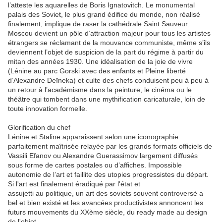
l’atteste les aquarelles de Boris Ignatovitch. Le monumental
palais des Soviet, le plus grand édifice du monde, non réalisé
finalement, implique de raser la cathédrale Saint Sauveur.
Moscou devient un pôle d’attraction majeur pour tous les artistes
étrangers se réclamant de la mouvance communiste, même s’ils
deviennent l’objet de suspicion de la part du régime à partir du
mitan des années 1930. Une idéalisation de la joie de vivre
(Lénine au par
c
Gorski avec des enfants et Pleine liberté
d’Alexandre Deïneka) et culte des chefs conduisent peu à peu à
un retour à l’académisme dans la peinture, le cinéma ou le
théâtre qui tombent dans une mythification caricaturale, loin de
toute innovation formelle.
Glorification du chef
Lénine et Staline apparaissent selon une iconographie
parfaitement maîtrisée relayée par les grands formats officiels de
Vassili Efanov ou Alexandre Guerassimov largement diffusés
sous forme de cartes postales ou d’affiches. Impossible
autonomie de l’art et faillite des utopies progressistes du départ.
Si l'art est finalement éradiqué par l'état et
assujetti au politique, un art des soviets souvent controversé a
bel et bien existé et les avancées productivistes annoncent les
futurs mouvements du XXème siècle, du ready made au design
de l'objet.