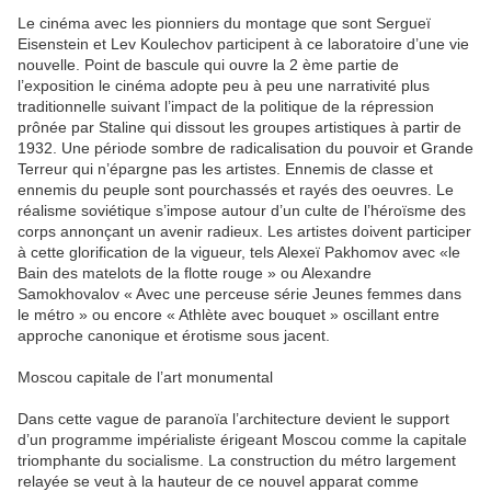
Le cinéma avec les pionniers du montage que sont Sergueï
Eisenstein et Lev Koulechov participent à ce laboratoire d’une vie
nouvelle. Point de bascule qui ouvre la 2 ème partie de
l’exposition le cinéma adopte peu à peu une narrativité plus
traditionnelle suivant l’impact de la politique de la répression
prônée par Staline qui dissout les groupes artistiques à partir de
1932. Une période sombre de radicalisation du pouvoir et Grande
Terreur qui n’épargne pas les artistes. Ennemis de classe et
ennemis du peuple sont pourchassés et rayés des oeuvres. Le
réalisme soviétique s’impose autour d’un culte de l’héroïsme des
corps annonçant un avenir radieux. Les artistes doivent participer
à cette glorification de la vigueur, tels Alexeï Pakhomov avec «le
Bain des matelots de la flotte rouge » ou Alexandre
Samokhovalov « Avec une perceuse série Jeunes femmes dans
le métro » ou encore « Athlète avec bouquet » oscillant entre
approche canonique et érotisme sous jacent.
Moscou capitale de l’art monumental
Dans cette vague de paranoïa l’architecture devient le support
d’un programme impérialiste érigeant Moscou comme la capitale
triomphante du socialisme. La construction du métro largement
relayée se veut à la hauteur de ce nouvel apparat comme