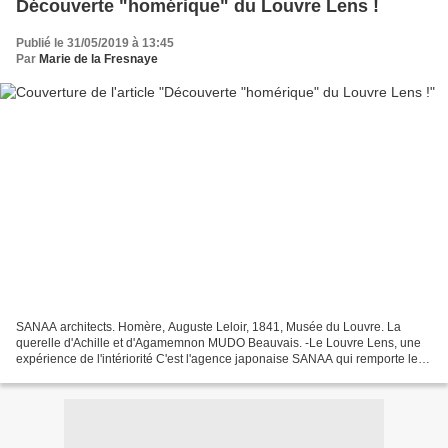
Découverte "homérique" du Louvre Lens !
Publié le 31/05/2019 à 13:45
Par
Marie de la Fresnaye
SANAA architects. Homère, Auguste Leloir, 1841, Musée du Louvre. La
querelle d'Achille et d'Agamemnon MUDO Beauvais. -Le Louvre Lens, une
expérience de l'intériorité C'est l'agence japonaise SANAA qui remporte le
projet autour d'une réflexion sur le paysage...