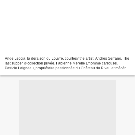
Ange Leccia, la déraison du Louvre, courtesy the artist. Andres Serrano, The
last supper © collection privée. Fabienne Merelle L'homme carrousel.
Patricia Laigneau, propriétaire passionnée du Château du Rivau et mécène
engagée propose Hommage à Léonard...