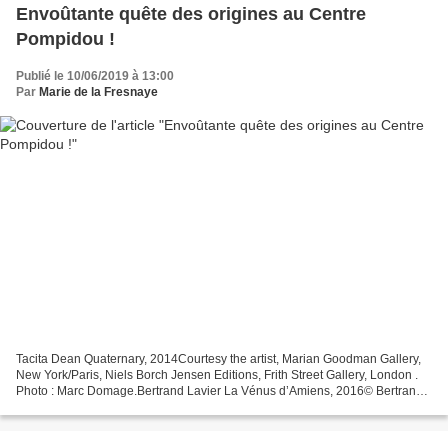
Envoûtante quête des origines au Centre
Pompidou !
Publié le 10/06/2019 à 13:00
Par
Marie de la Fresnaye
Tacita Dean Quaternary, 2014Courtesy the artist, Marian Goodman Gallery,
New York/Paris, Niels Borch Jensen Editions, Frith Street Gallery, London .
Photo : Marc Domage.Bertrand Lavier La Vénus d’Amiens, 2016© Bertrand
Lavier, Adagp – Paris Courtesy the...