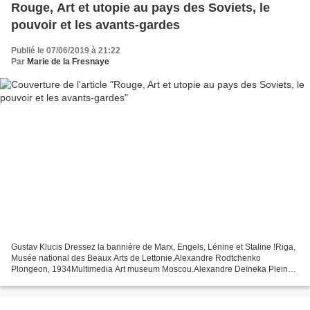
Rouge, Art et utopie au pays des Soviets, le
pouvoir et les avants-gardes
Publié le 07/06/2019 à 21:22
Par
Marie de la Fresnaye
Gustav Klucis Dressez la bannière de Marx, Engels, Lénine et Staline !Riga,
Musée national des Beaux Arts de Lettonie.Alexandre Rodtchenko
Plongeon, 1934Multimedia Art museum Moscou.Alexandre Deïneka Pleine
liberté 1944,photo State of Russian museum St....