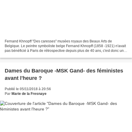
Fernand Khnopff "Des caresses" musées royaux des Beaux Arts de
Belgique. Le peintre symboliste belge Fernand Khnopff (1858 -1921) n'avait
pas bénéficié à Paris de rétrospective depuis plus de 40 ans, c'est donc un
évènement que le Petit Palais orchestre...
Dames du Baroque -MSK Gand- des féministes
avant l'heure ?
Publié le 05/11/2018 à 20:56
Par
Marie de la Fresnaye