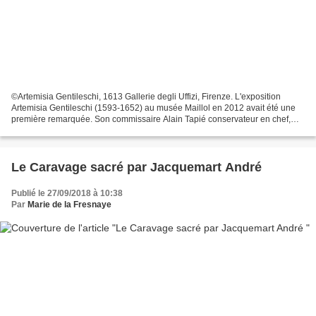
©Artemisia Gentileschi, 1613 Gallerie degli Uffizi, Firenze. L'exposition
Artemisia Gentileschi (1593-1652) au musée Maillol en 2012 avait été une
première remarquée. Son commissaire Alain Tapié conservateur en chef,
musées de France, prolonge cet éclairage...
Le Caravage sacré par Jacquemart André
Publié le 27/09/2018 à 10:38
Par
Marie de la Fresnaye