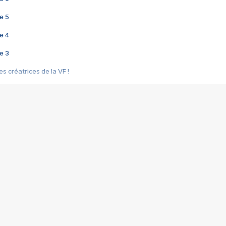
e 5
e 4
e 3
s créatrices de la VF !
e 2
e 1
e Mektoub My Love arrive enfin ! Rencontre avec Shaïn Boumedine et Sal
i : après Toni en famille
elle réalise le bouleversant Dites lui que je l'aime
ais ! Rencontre autour de Vie privée de Rebecca Zlotowski
 de Marguerite, Grave... Rencontre avec Ella Rumpf
 Les Rêveurs, un film intime sur la santé mentale