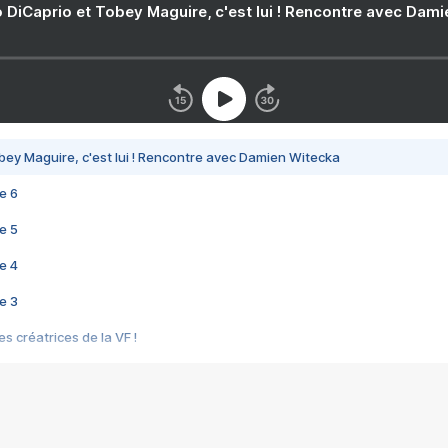
 DiCaprio et Tobey Maguire, c'est lui ! Rencontre avec Dam
bey Maguire, c'est lui ! Rencontre avec Damien Witecka
e 6
e 5
e 4
e 3
s créatrices de la VF !
e 2
e 1
e Mektoub My Love arrive enfin ! Rencontre avec Shaïn Boumedine et Sal