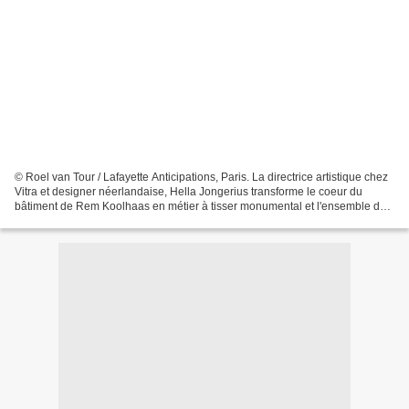
© Roel van Tour / Lafayette Anticipations, Paris. La directrice artistique chez
Vitra et designer néerlandaise, Hella Jongerius transforme le coeur du
bâtiment de Rem Koolhaas en métier à tisser monumental et l'ensemble des
espaces en atelier textile...