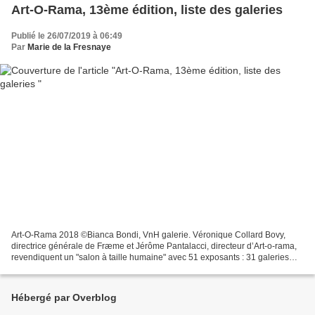
Art-O-Rama, 13ème édition, liste des galeries
Publié le 26/07/2019 à 06:49
Par
Marie de la Fresnaye
Art-O-Rama 2018 ©Bianca Bondi, VnH galerie. Véronique Collard Bovy,
directrice générale de Fræme et Jérôme Pantalacci, directeur d’Art-o-rama,
revendiquent un "salon à taille humaine" avec 51 exposants : 31 galeries
provenant de 12 pays, éditeurs et...
Hébergé par Overblog