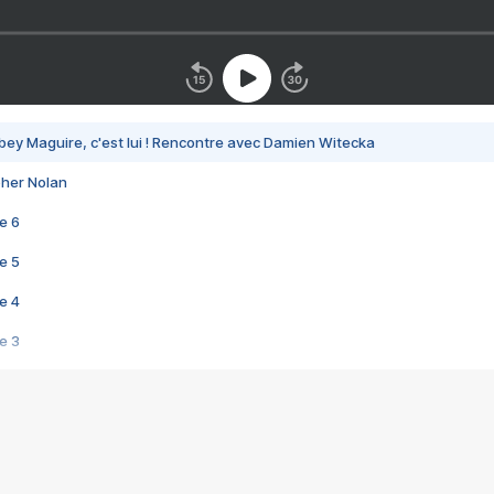
bey Maguire, c'est lui ! Rencontre avec Damien Witecka
pher Nolan
e 6
e 5
e 4
e 3
s créatrices de la VF !
e 2
e 1