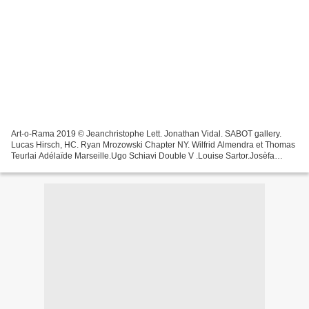
Art-o-Rama 2019 © Jeanchristophe Lett. Jonathan Vidal. SABOT gallery.
Lucas Hirsch, HC. Ryan Mrozowski Chapter NY. Wilfrid Almendra et Thomas
Teurlai Adélaïde Marseille.Ugo Schiavi Double V .Louise Sartor.Josèfa
Ntjam, Triangle France -Astérides. Flora...